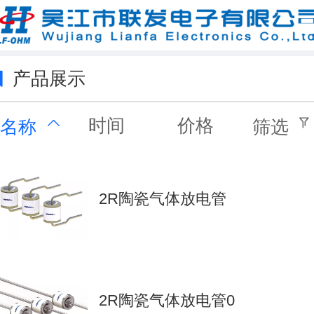
产品展示
时间
价格
名称
筛选
2R陶瓷气体放电管
2R陶瓷气体放电管0